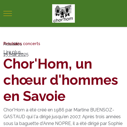
Mobile Menu Toggle
Prochains concerts
Actualités
Lire plus...
15 Mar 2025
Chor'Hom, un
chœur d'hommes
en Savoie
Chor'Hom a été créé en 1986 par Martine BUENSOZ-
GASTAUD qui l'a dirigé jusqu'en 2007. Après trois années
sous la baguette d'Anne NOPRE, il a été dirigé par Sophie